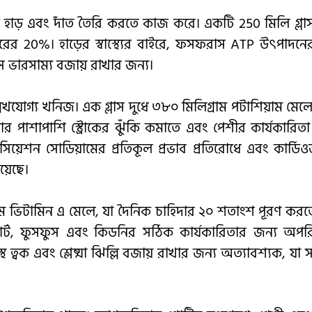
হাড় এবং দাঁত তৈরি করতে কাজ করে। একটি 250 মিলি গ্লাস 
াবারের 20%। হাড়ের স্বাস্থ্যের বাইরে, ফসফরাস ATP উৎপাদনে
েস ভারসাম্য বজায় রাখার জন্য।
েখযোগ্য খনিজ। এক গ্লাস দুধে ৩৮০ মিলিগ্রাম পটাশিয়াম মেল
 রাখার পাশাপাশি স্ট্রোকের ঝুঁকি কমাতে এবং পেশীর কার্যকা
সোসিয়েশন সোডিয়ামের প্রতিকূল প্রভাব প্রতিরোধে এবং কার্ডিওভ
িয়েছে।
্রাম ভিটামিন এ মেলে, যা দৈনিক চাহিদার ২০ শতাংশ পূরণ করতে
ার্ট, ফুসফুস এবং কিডনির সঠিক কার্যকারিতার জন্য অপরিহা
থ ত্বক এবং শ্লেষ্মা ঝিল্লি বজায় রাখার জন্য অত্যাবশ্যক, যা 