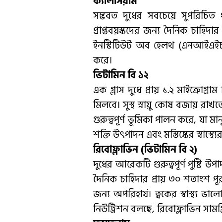
ক্যালসিয়াম
সম্ভবত দুধের সবচেয়ে সুপরিচিত প
প্রাপ্তবয়স্কদের জন্য দৈনিক চাহিদ
ইনস্টিটিউট অব হেলথ (এনআইএইচ) বল
করে।
ভিটামিন বি ১২
এক গ্লাস দুধে প্রায় ১.২ মাইক্রোগ
মিলবে। সুস্থ স্নায়ু কোষ বজায় রা
গুরুত্বপূর্ণ ভূমিকা পালন করে, যা মানু
শক্তি উৎপাদন এবং মস্তিষ্কের স্বাস্থ্যের
রিবোফ্লাভিন (ভিটামিন বি ২)
দুধের আরেকটি গুরুত্বপূর্ণ পুষ্টি উ
দৈনিক চাহিদার প্রায় ৩০ শতাংশ পূর
জন্য অপরিহার্য। ত্বকের স্বাস্থ্
নিউট্রিশন বলছে, রিবোফ্লাভিন সামগ্র