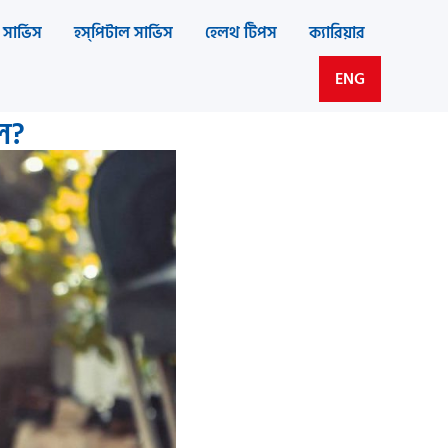
সার্ভিস
হস্‌পিটাল সার্ভিস
হেলথ টিপস
ক্যারিয়ার
ENG
লে?