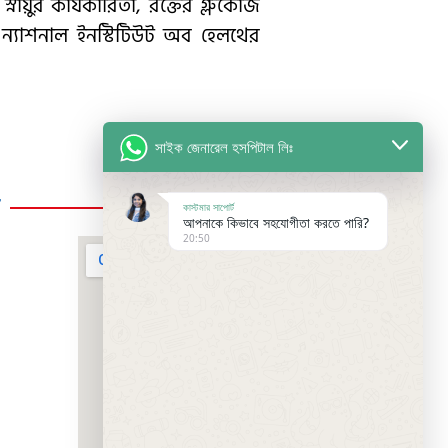
্নায়ুর কার্যকারিতা, রক্তের গ্লুকোজ
ত। ন্যাশনাল ইনস্টিটিউট অব হেলথের
সাইক জেনারেল হসপিটাল লিঃ
ক
লোকেশন
কাস্টমার সাপোর্ট
আপনাকে কিভাবে সহযোগীতা করতে পারি?
20:50